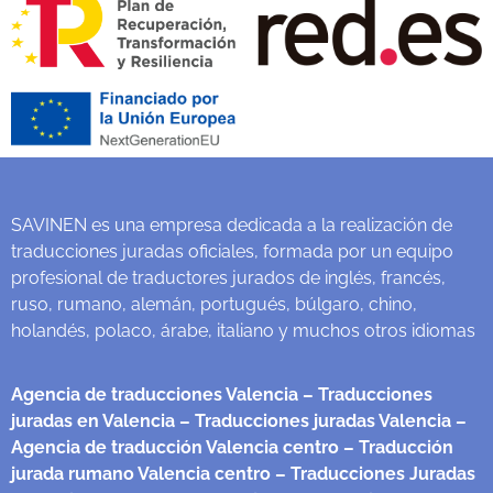
SAVINEN es una empresa dedicada a la realización de
traducciones juradas oficiales, formada por un equipo
profesional de traductores jurados de inglés, francés,
ruso, rumano, alemán, portugués, búlgaro, chino,
holandés, polaco, árabe, italiano y muchos otros idiomas
Agencia de traducciones Valencia
– Traducciones
juradas en Valencia
– Traducciones juradas Valencia
–
Agencia de traducción Valencia centro
– Traducción
jurada rumano Valencia centro
– Traducciones Juradas