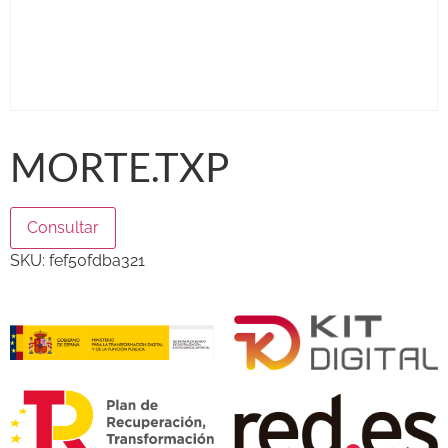
MORTE.TXP
Consultar
SKU:
fef50fdba321