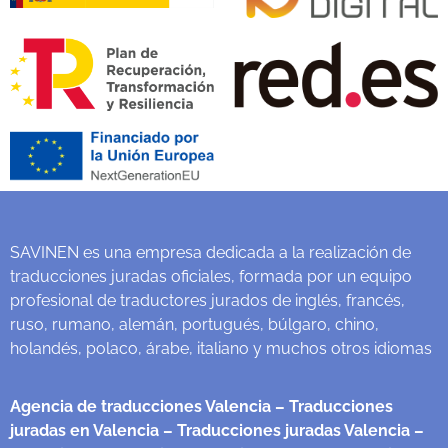
SAVINEN es una empresa dedicada a la realización de
traducciones juradas oficiales, formada por un equipo
profesional de traductores jurados de inglés, francés,
ruso, rumano, alemán, portugués, búlgaro, chino,
holandés, polaco, árabe, italiano y muchos otros idiomas
Agencia de traducciones Valencia
– Traducciones
juradas en Valencia
– Traducciones juradas Valencia
–