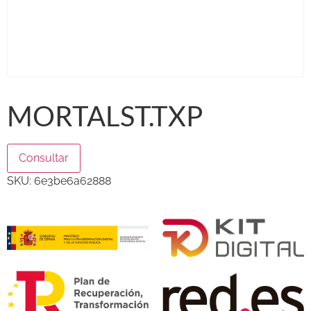
MORTALST.TXP
Consultar
SKU:
6e3be6a62888