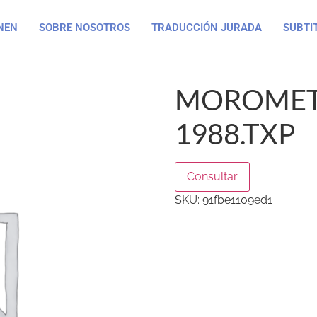
NEN
SOBRE NOSOTROS
TRADUCCIÓN JURADA
SUBTI
MOROMETI
1988.TXP
Consultar
SKU:
91fbe1109ed1