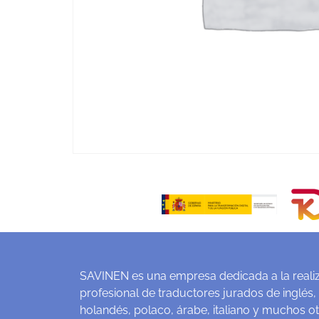
SAVINEN es una empresa dedicada a la realiz
profesional de traductores jurados de inglés,
holandés, polaco, árabe, italiano y muchos o