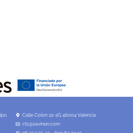
ipo
Calle Colon 22-2G 46004 Valencia
cts@savinen.com
96 352 35 43 - 609 62 32 13