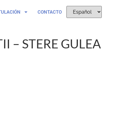
TULACIÓN
CONTACTO
I – STERE GULEA