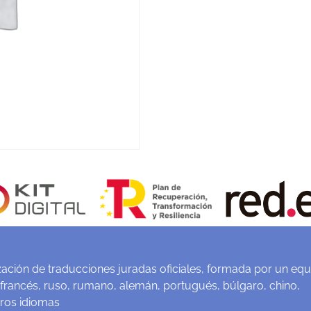
ación de traducciones juradas oficiales, formada por un equ
 francés, ruso, rumano, alemán, portugués, búlgaro, chino,
tros idiomas