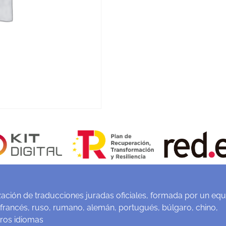
ación de traducciones juradas oficiales, formada por un equ
 francés, ruso, rumano, alemán, portugués, búlgaro, chino,
tros idiomas