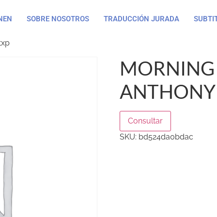
NEN
SOBRE NOSOTROS
TRADUCCIÓN JURADA
SUBTI
txp
MORNING 
ANTHONY’
Consultar
SKU:
bd524da0bdac