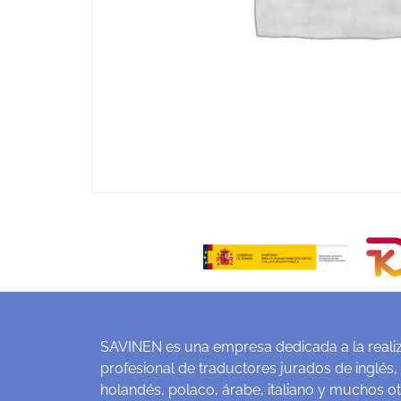
SAVINEN es una empresa dedicada a la realiz
profesional de traductores jurados de inglés,
holandés, polaco, árabe, italiano y muchos o