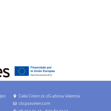
ipo
Calle Colon 22-2G 46004 Valencia
cts@savinen.com
96 352 35 43 - 609 62 32 13