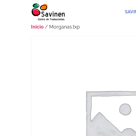
SAVI
Inicio
/ Morganas.txp