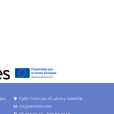
ipo
Calle Colon 22-2G 46004 Valencia
cts@savinen.com
96 352 35 43 - 609 62 32 13