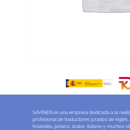
SAVINEN es una empresa dedicada a la realiz
profesional de traductores jurados de inglés,
holandés, polaco, árabe, italiano y muchos o