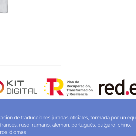
ación de traducciones juradas oficiales, formada por un equ
 francés, ruso, rumano, alemán, portugués, búlgaro, chino,
tros idiomas