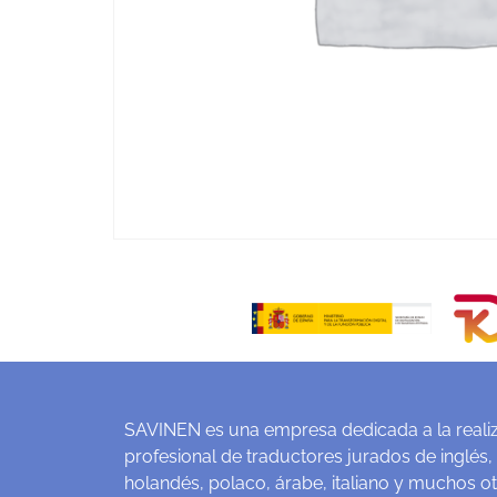
SAVINEN es una empresa dedicada a la realiz
profesional de traductores jurados de inglés,
holandés, polaco, árabe, italiano y muchos o