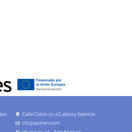
ipo
Calle Colon 22-2G 46004 Valencia
cts@savinen.com
96 352 35 43 - 609 62 32 13