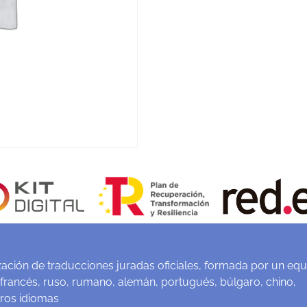
ación de traducciones juradas oficiales, formada por un equ
 francés, ruso, rumano, alemán, portugués, búlgaro, chino,
tros idiomas