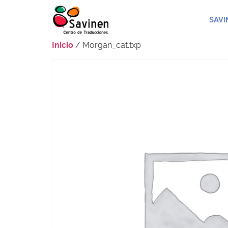
SAVI
Inicio
/ Morgan_cat.txp