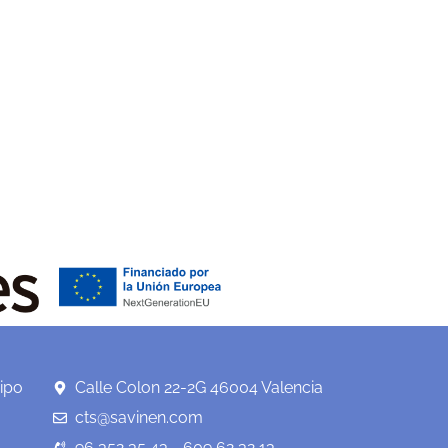
ipo
Calle Colon 22-2G 46004 Valencia
cts@savinen.com
96 352 35 43 - 609 62 32 13