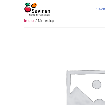
SAVI
Inicio
/ Moon.txp