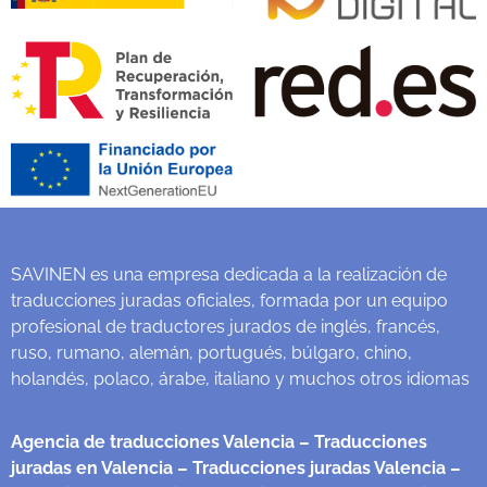
SAVINEN es una empresa dedicada a la realización de
traducciones juradas oficiales, formada por un equipo
profesional de traductores jurados de inglés, francés,
ruso, rumano, alemán, portugués, búlgaro, chino,
holandés, polaco, árabe, italiano y muchos otros idiomas
Agencia de traducciones Valencia
– Traducciones
juradas en Valencia
– Traducciones juradas Valencia
–