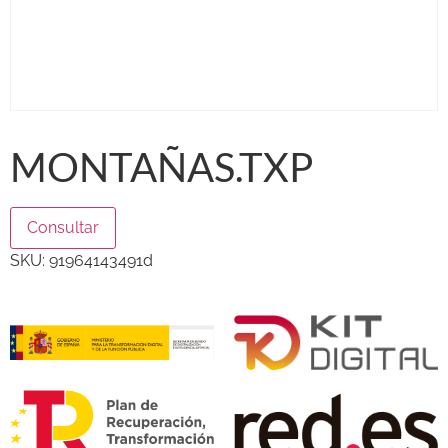
MONTAÑAS.TXP
Consultar
SKU:
91964143491d