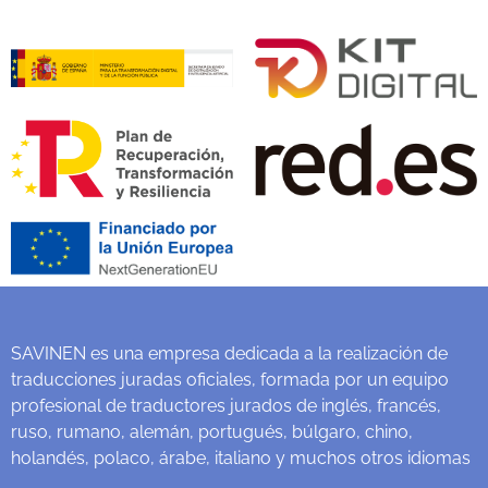
SAVINEN es una empresa dedicada a la realización de
traducciones juradas oficiales, formada por un equipo
profesional de traductores jurados de inglés, francés,
ruso, rumano, alemán, portugués, búlgaro, chino,
holandés, polaco, árabe, italiano y muchos otros idiomas