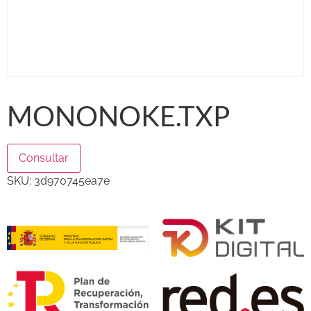
MONONOKE.TXP
Consultar
SKU:
3d970745ea7e