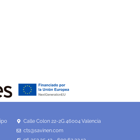
ipo
Calle Colon 22-2G 46004 Valencia
cts@savinen.com
96 352 35 43 - 609 62 32 13