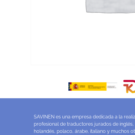
SAVINEN es una empresa dedicada a la realiz
profesional de traductores jurados de inglés,
holandés, polaco, árabe, italiano y muchos o