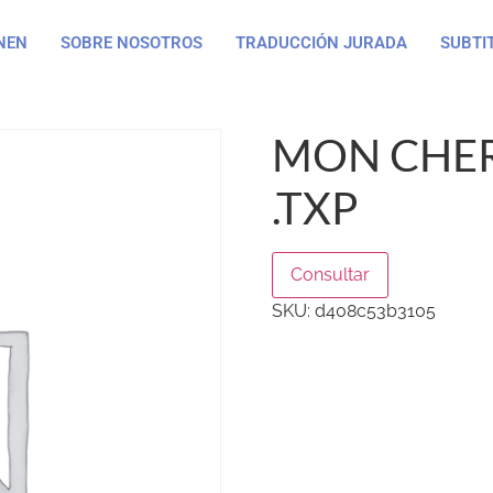
NEN
SOBRE NOSOTROS
TRADUCCIÓN JURADA
SUBTI
MON CHER
.TXP
Consultar
SKU:
d408c53b3105