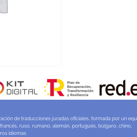
ación de traducciones juradas oficiales, formada por un equ
 francés, ruso, rumano, alemán, portugués, búlgaro, chino,
tros idiomas