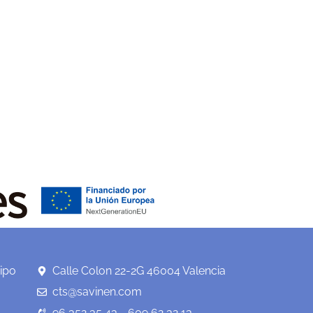
ipo
Calle Colon 22-2G 46004 Valencia
cts@savinen.com
96 352 35 43 - 609 62 32 13