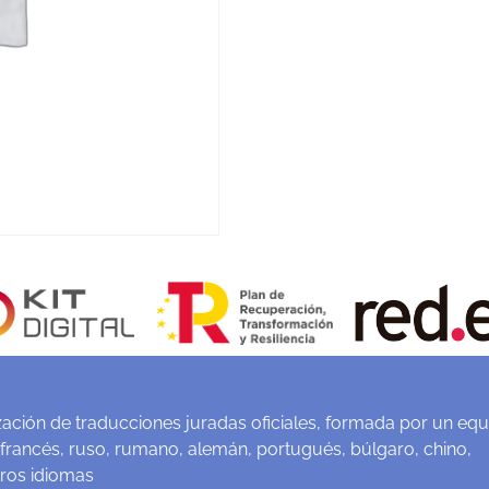
ación de traducciones juradas oficiales, formada por un equ
 francés, ruso, rumano, alemán, portugués, búlgaro, chino,
tros idiomas