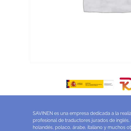
SAVINEN es una empresa dedicada a la realiz
profesional de traductores jurados de inglés,
holandés, polaco, árabe, italiano y muchos o