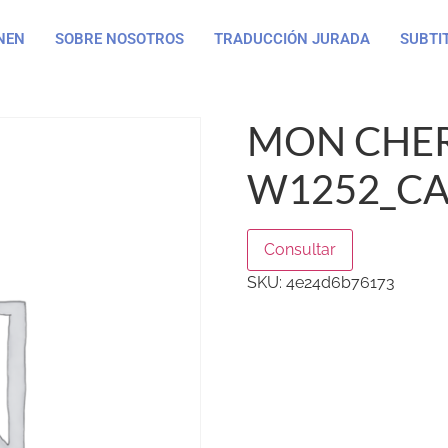
NEN
SOBRE NOSOTROS
TRADUCCIÓN JURADA
SUBTI
MON CHER
W1252_CA
Consultar
SKU:
4e24d6b76173