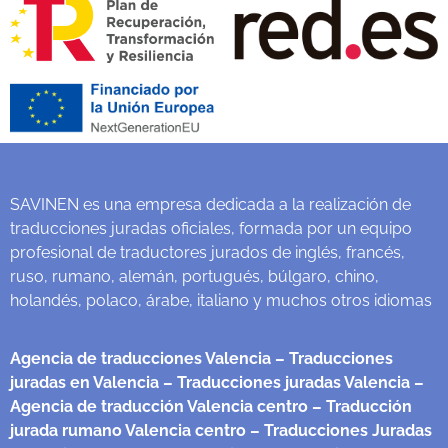
SAVINEN es una empresa dedicada a la realización de
traducciones juradas oficiales, formada por un equipo
profesional de traductores jurados de inglés, francés,
ruso, rumano, alemán, portugués, búlgaro, chino,
holandés, polaco, árabe, italiano y muchos otros idiomas
Agencia de traducciones Valencia
– Traducciones
juradas en Valencia
– Traducciones juradas Valencia
–
Agencia de traducción Valencia centro
– Traducción
jurada rumano Valencia centro
– Traducciones Juradas