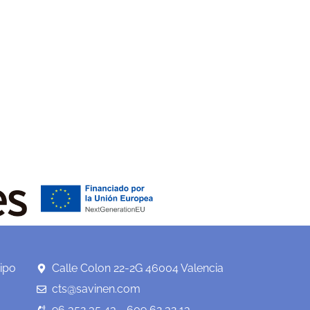
ipo
Calle Colon 22-2G 46004 Valencia
cts@savinen.com
96 352 35 43 - 609 62 32 13