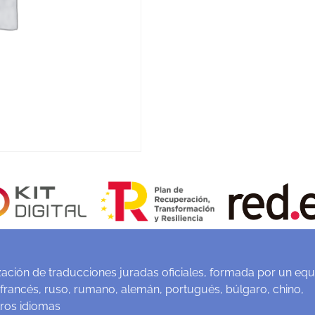
ación de traducciones juradas oficiales, formada por un equ
 francés, ruso, rumano, alemán, portugués, búlgaro, chino,
tros idiomas