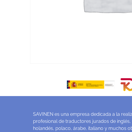
SAVINEN es una empresa dedicada a la realiz
profesional de traductores jurados de inglés,
holandés, polaco, árabe, italiano y muchos o