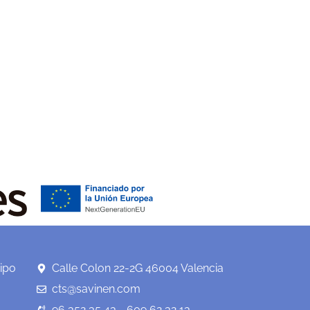
ipo
Calle Colon 22-2G 46004 Valencia
cts@savinen.com
96 352 35 43 - 609 62 32 13