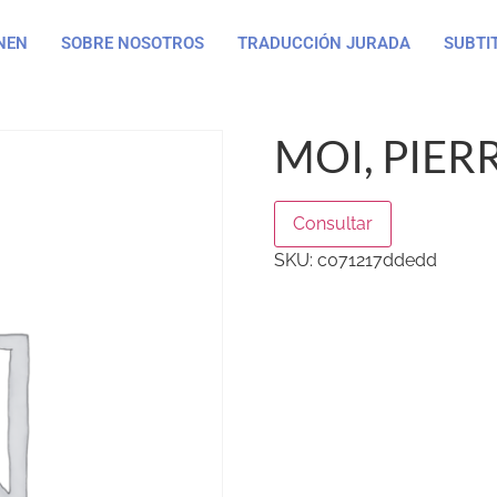
NEN
SOBRE NOSOTROS
TRADUCCIÓN JURADA
SUBTI
MOI, PIER
Consultar
SKU:
c071217ddedd