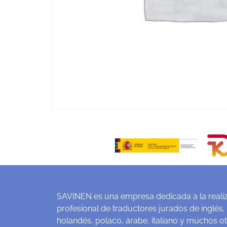
SAVINEN es una empresa dedicada a la realiz
profesional de traductores jurados de inglés,
holandés, polaco, árabe, italiano y muchos o