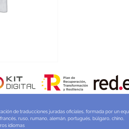
ación de traducciones juradas oficiales, formada por un equ
 francés, ruso, rumano, alemán, portugués, búlgaro, chino,
tros idiomas