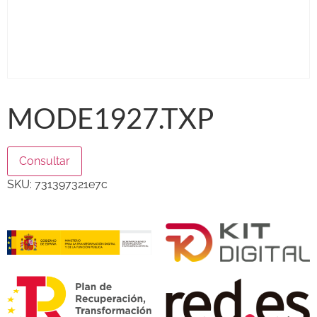
MODE1927.TXP
Consultar
SKU:
731397321e7c