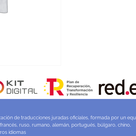
ación de traducciones juradas oficiales, formada por un equ
 francés, ruso, rumano, alemán, portugués, búlgaro, chino,
tros idiomas