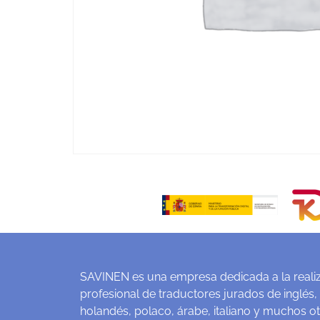
SAVINEN es una empresa dedicada a la realiz
profesional de traductores jurados de inglés,
holandés, polaco, árabe, italiano y muchos o