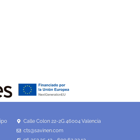
ipo
Calle Colon 22-2G 46004 Valencia
cts@savinen.com
96 352 35 43 - 609 62 32 13