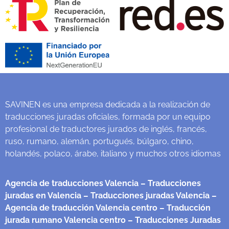
SAVINEN es una empresa dedicada a la realización de
traducciones juradas oficiales, formada por un equipo
profesional de traductores jurados de inglés, francés,
ruso, rumano, alemán, portugués, búlgaro, chino,
holandés, polaco, árabe, italiano y muchos otros idiomas
Agencia de traducciones Valencia
– Traducciones
juradas en Valencia
– Traducciones juradas Valencia
–
Agencia de traducción Valencia centro
– Traducción
jurada rumano Valencia centro
– Traducciones Juradas