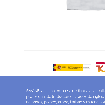
SAVINEN es una empresa dedicada a la realiz
profesional de traductores jurados de inglés,
holandés, polaco, árabe, italiano y muchos o