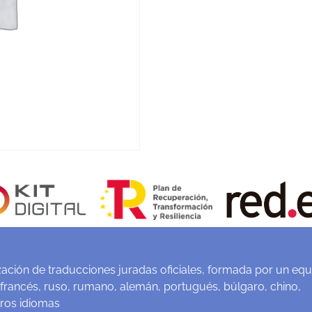
ación de traducciones juradas oficiales, formada por un equ
 francés, ruso, rumano, alemán, portugués, búlgaro, chino,
tros idiomas