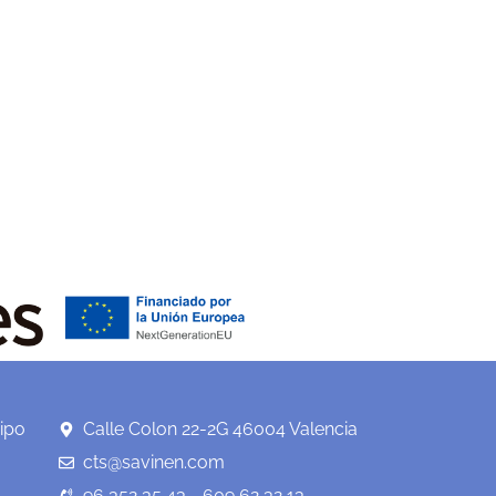
ipo
Calle Colon 22-2G 46004 Valencia
cts@savinen.com
96 352 35 43 - 609 62 32 13