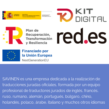
SAVINEN es una empresa dedicada a la realización de
traducciones juradas oficiales, formada por un equipo
profesional de traductores jurados de inglés, francés,
ruso, rumano, alemán, portugués, búlgaro, chino,
holandés, polaco, árabe, italiano y muchos otros idiomas