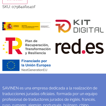
SKU:
07984afa140f
SAVINEN es una empresa dedicada a la realización de
traducciones juradas oficiales, formada por un equipo
profesional de traductores jurados de inglés, francés,
ruso, rumano, alemán, portugués, búlgaro, chino,