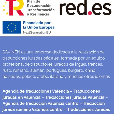
SAVINEN es una empresa dedicada a la realización de
traducciones juradas oficiales, formada por un equipo
profesional de traductores jurados de inglés, francés,
ruso, rumano, alemán, portugués, búlgaro, chino,
holandés, polaco, árabe, italiano y muchos otros idiomas
Agencia de traducciones Valencia
– Traducciones
juradas en Valencia
– Traducciones juradas Valencia
–
Agencia de traducción Valencia centro
– Traducción
jurada rumano Valencia centro
– Traducciones Juradas