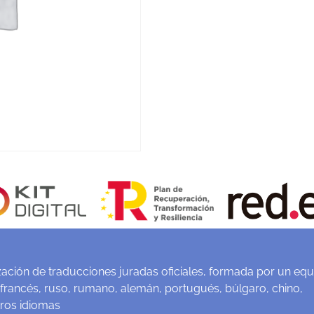
ación de traducciones juradas oficiales, formada por un equ
 francés, ruso, rumano, alemán, portugués, búlgaro, chino,
tros idiomas