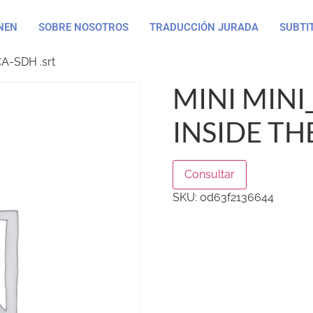
NEN
SOBRE NOSOTROS
TRADUCCIÓN JURADA
SUBTI
CA-SDH .srt
MINI MINI
INSIDE TH
Consultar
SKU:
0d63f2136644