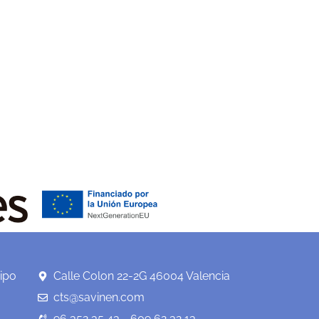
ipo
Calle Colon 22-2G 46004 Valencia
cts@savinen.com
96 352 35 43 - 609 62 32 13