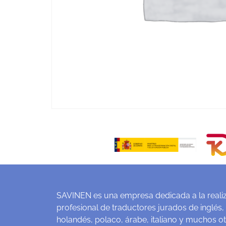
SAVINEN es una empresa dedicada a la realiz
profesional de traductores jurados de inglés,
holandés, polaco, árabe, italiano y muchos o