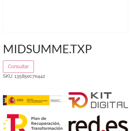
MIDSUMME.TXP
Consultar
SKU:
13585ec7e442