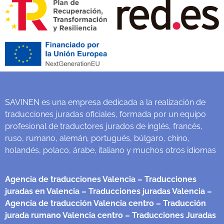
SAVINEN es una empresa dedicada a la realización de
traducciones juradas oficiales, formada por un equipo
profesional de traductores jurados de inglés, francés,
ruso, rumano, alemán, portugués, búlgaro, chino,
holandés, polaco, árabe, italiano y muchos otros idiomas
Agencia de traducciones Valencia
– Traducciones
juradas en Valencia
– Traducciones juradas Valencia
–
Agencia de traducción Valencia centro
– Traducción
jurada rumano Valencia centro
– Traducciones Juradas