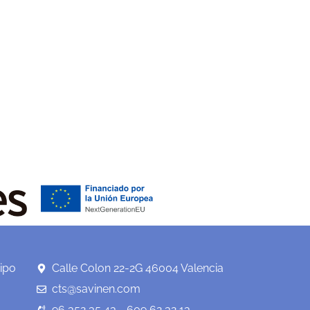
ipo
Calle Colon 22-2G 46004 Valencia
cts@savinen.com
96 352 35 43 - 609 62 32 13