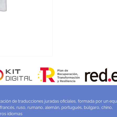
ación de traducciones juradas oficiales, formada por un equ
 francés, ruso, rumano, alemán, portugués, búlgaro, chino,
tros idiomas