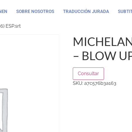
NEN
SOBRE NOSOTROS
TRADUCCIÓN JURADA
SUBTI
6) ESP.srt
MICHELAN
– BLOW UP 
Consultar
SKU:
a7c576b3a163