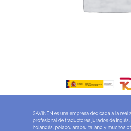
SAVINEN es una empresa dedicada a la realiz
profesional de traductores jurados de inglés,
holandés, polaco, árabe, italiano y muchos o