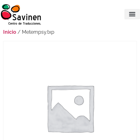
Inicio
/ Metempsy.txp