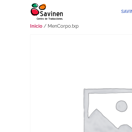
SAVI
Inicio
/ MenCorpo.txp