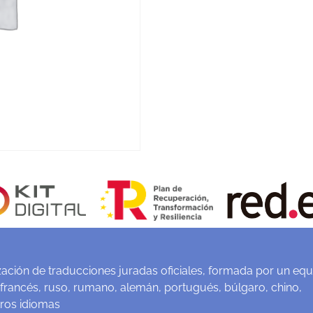
ación de traducciones juradas oficiales, formada por un equ
 francés, ruso, rumano, alemán, portugués, búlgaro, chino,
tros idiomas