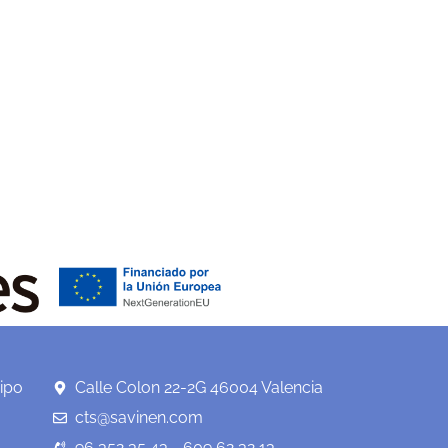
ipo
Calle Colon 22-2G 46004 Valencia
cts@savinen.com
96 352 35 43 - 609 62 32 13