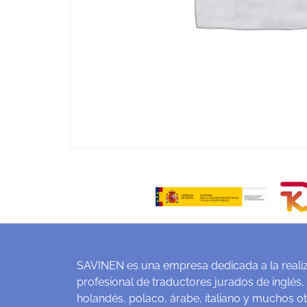
SAVINEN es una empresa dedicada a la realiz
profesional de traductores jurados de inglés,
holandés, polaco, árabe, italiano y muchos o