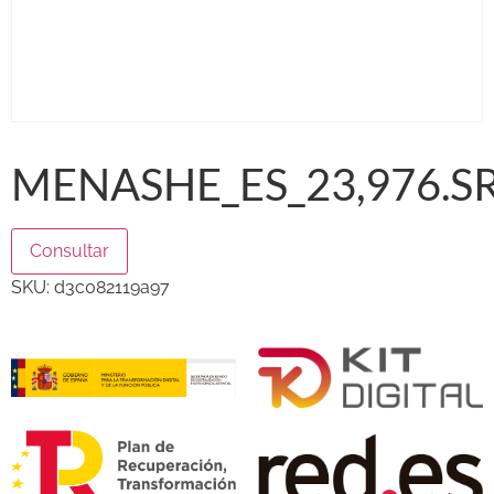
MENASHE_ES_23,976.S
Consultar
SKU:
d3c082119a97