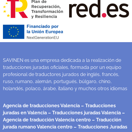
SAVINEN es una empresa dedicada a la realización de
traducciones juradas oficiales, formada por un equipo
profesional de traductores jurados de inglés, francés,
ruso, rumano, alemán, portugués, búlgaro, chino,
holandés, polaco, árabe, italiano y muchos otros idiomas
Agencia de traducciones Valencia
– Traducciones
juradas en Valencia
– Traducciones juradas Valencia
–
Agencia de traducción Valencia centro
– Traducción
jurada rumano Valencia centro
– Traducciones Juradas