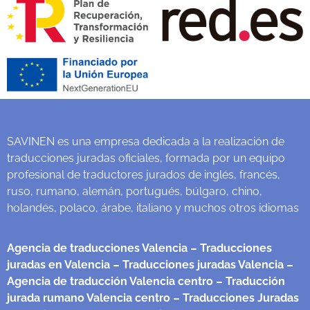
SAVINEN es una empresa dedicada a la realización de
traducciones juradas oficiales, formada por un equipo
profesional de traductores jurados de inglés, francés,
ruso, rumano, alemán, portugués, búlgaro, chino,
holandés, polaco, árabe, italiano y muchos otros idiomas
Agencia de traducciones Valencia
– Traducciones
juradas en Valencia
– Traducciones juradas Valencia
–
Agencia de traducción Valencia centro
– Traducción
jurada rumano Valencia centro
– Traducciones Juradas