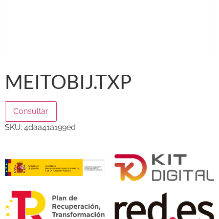
MEITOBIJ.TXP
Consultar
SKU:
4daa41a199ed