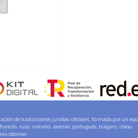
ación de traducciones juradas oficiales, formada por un equ
 francés, ruso, rumano, alemán, portugués, búlgaro, chino,
tros idiomas