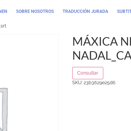
NEN
SOBRE NOSOTROS
TRADUCCIÓN JURADA
SUBTI
srt
MÁXICA N
NADAL_CA
Consultar
SKU:
23b3629e25d6