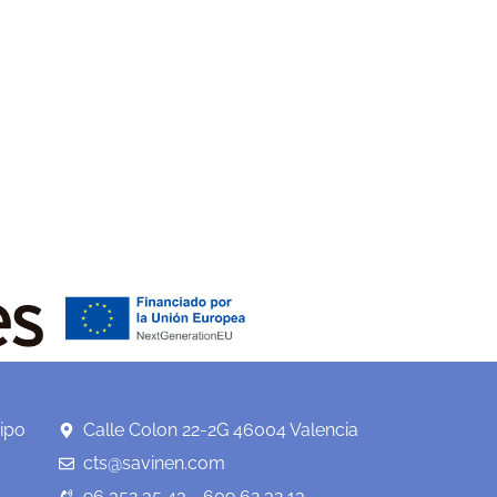
ipo
Calle Colon 22-2G 46004 Valencia
cts@savinen.com
96 352 35 43 - 609 62 32 13