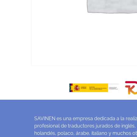
SAVINEN es una empresa dedicada a la realiz
profesional de traductores jurados de inglés,
holandés, polaco, árabe, italiano y muchos o