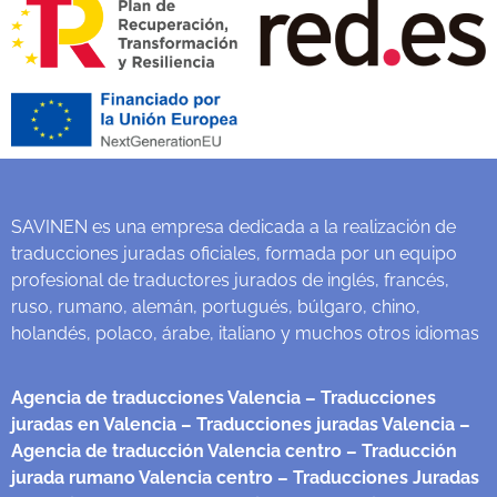
SAVINEN es una empresa dedicada a la realización de
traducciones juradas oficiales, formada por un equipo
profesional de traductores jurados de inglés, francés,
ruso, rumano, alemán, portugués, búlgaro, chino,
holandés, polaco, árabe, italiano y muchos otros idiomas
Agencia de traducciones Valencia
– Traducciones
juradas en Valencia
– Traducciones juradas Valencia
–
Agencia de traducción Valencia centro
– Traducción
jurada rumano Valencia centro
– Traducciones Juradas