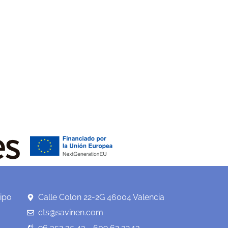
ipo
Calle Colon 22-2G 46004 Valencia
cts@savinen.com
96 352 35 43 - 609 62 32 13