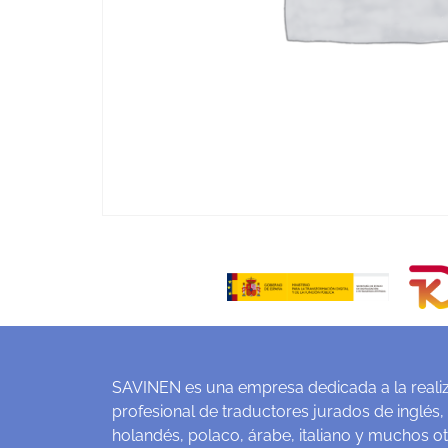
SAVINEN es una empresa dedicada a la realiz
profesional de traductores jurados de inglés,
holandés, polaco, árabe, italiano y muchos o