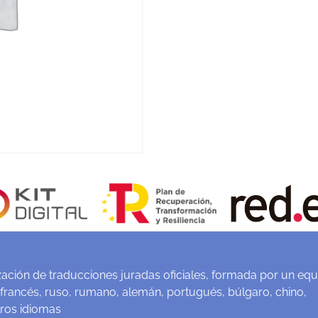
ación de traducciones juradas oficiales, formada por un equ
 francés, ruso, rumano, alemán, portugués, búlgaro, chino,
tros idiomas