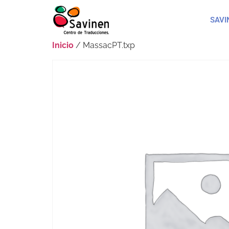
SAVI
Inicio
/ MassacPT.txp