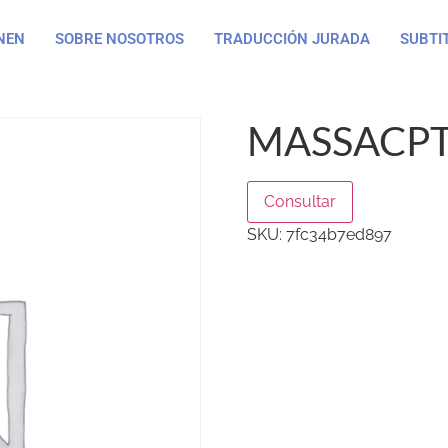
NEN
SOBRE NOSOTROS
TRADUCCIÓN JURADA
SUBTI
MASSACPT
Consultar
SKU:
7fc34b7ed897