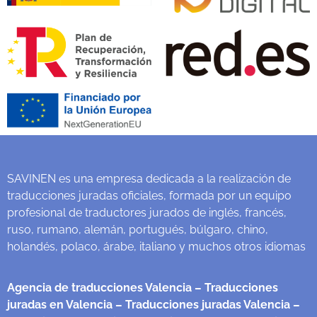
SAVINEN es una empresa dedicada a la realización de
traducciones juradas oficiales, formada por un equipo
profesional de traductores jurados de inglés, francés,
ruso, rumano, alemán, portugués, búlgaro, chino,
holandés, polaco, árabe, italiano y muchos otros idiomas
Agencia de traducciones Valencia
– Traducciones
juradas en Valencia
– Traducciones juradas Valencia
–