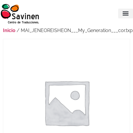
Inicio
/ MAI_JENEOREISHEON___My_Generation___cor.txp