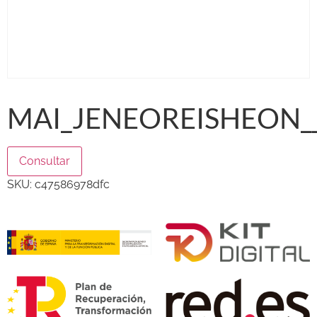
MAI_JENEOREISHEON_
Consultar
SKU:
c47586978dfc