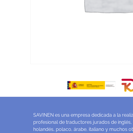
SAVINEN es una empresa dedicada a la realiz
profesional de traductores jurados de inglés,
holandés, polaco, árabe, italiano y muchos o