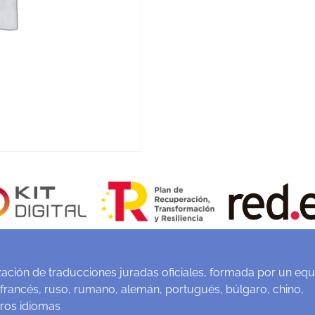
ación de traducciones juradas oficiales, formada por un equ
 francés, ruso, rumano, alemán, portugués, búlgaro, chino,
tros idiomas