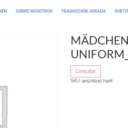
NEN
SOBRE NOSOTROS
TRADUCCIÓN JURADA
SUBTI
MÄDCHEN
UNIFORM_
Consultar
SKU:
9e50824c79e8