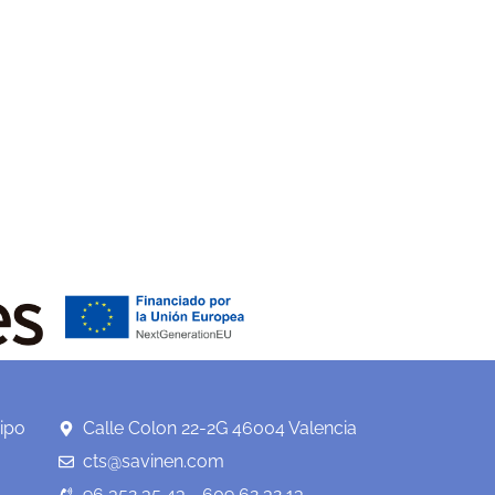
ipo
Calle Colon 22-2G 46004 Valencia
cts@savinen.com
96 352 35 43 - 609 62 32 13