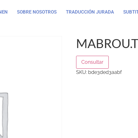
NEN
SOBRE NOSOTROS
TRADUCCIÓN JURADA
SUBTI
MABROU.
Consultar
SKU:
bde3ded3aabf