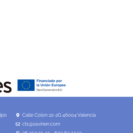
ipo
Calle Colon 22-2G 46004 Valencia
cts@savinen.com
96 352 35 43 - 609 62 32 13