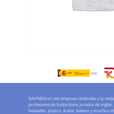
SAVINEN es una empresa dedicada a la realiz
profesional de traductores jurados de inglés,
holandés, polaco, árabe, italiano y muchos o