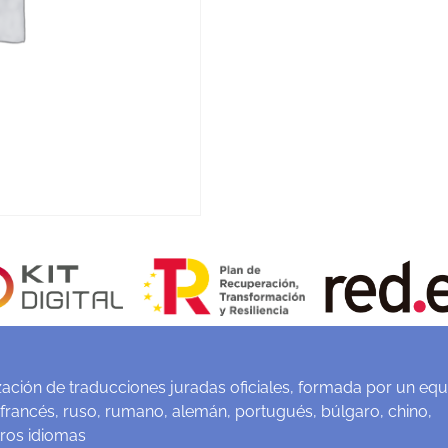
ación de traducciones juradas oficiales, formada por un equ
 francés, ruso, rumano, alemán, portugués, búlgaro, chino,
tros idiomas