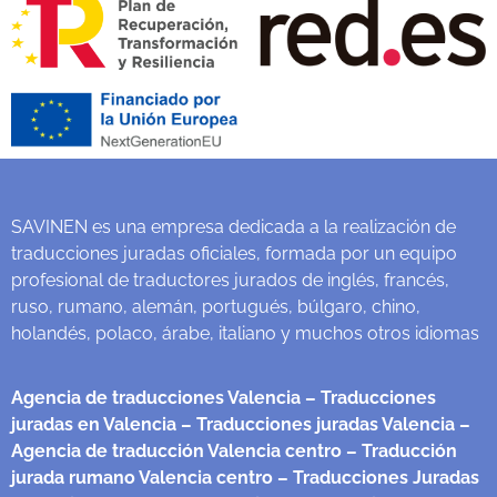
SAVINEN es una empresa dedicada a la realización de
traducciones juradas oficiales, formada por un equipo
profesional de traductores jurados de inglés, francés,
ruso, rumano, alemán, portugués, búlgaro, chino,
holandés, polaco, árabe, italiano y muchos otros idiomas
Agencia de traducciones Valencia
– Traducciones
juradas en Valencia
– Traducciones juradas Valencia
–
Agencia de traducción Valencia centro
– Traducción
jurada rumano Valencia centro
– Traducciones Juradas