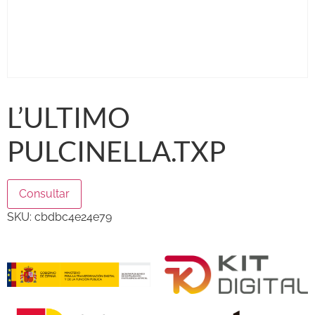
L’ULTIMO
PULCINELLA.TXP
Consultar
SKU:
cbdbc4e24e79