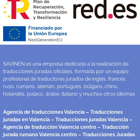
SAVINEN es una empresa dedicada a la realización de
traducciones juradas oficiales, formada por un equipo
profesional de traductores jurados de inglés, francés,
ruso, rumano, alemán, portugués, búlgaro, chino,
holandés, polaco, árabe, italiano y muchos otros idiomas
Agencia de traducciones Valencia
– Traducciones
juradas en Valencia
– Traducciones juradas Valencia
–
Agencia de traducción Valencia centro
– Traducción
jurada rumano Valencia centro
– Traducciones Juradas