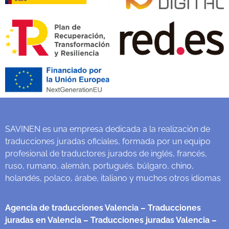
SAVINEN es una empresa dedicada a la realización de
traducciones juradas oficiales, formada por un equipo
profesional de traductores jurados de inglés, francés,
ruso, rumano, alemán, portugués, búlgaro, chino,
holandés, polaco, árabe, italiano y muchos otros idiomas
Agencia de traducciones Valencia
– Traducciones
juradas en Valencia
– Traducciones juradas Valencia
–