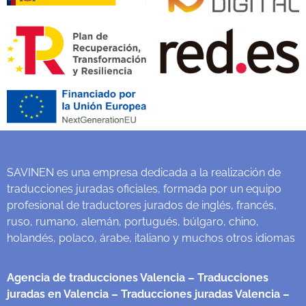
SAVINEN es una empresa dedicada a la realización de
traducciones juradas oficiales, formada por un equipo
profesional de traductores jurados de inglés, francés,
ruso, rumano, alemán, portugués, búlgaro, chino,
holandés, polaco, árabe, italiano y muchos otros idiomas
Agencia de traducciones Valencia
– Traducciones
juradas en Valencia
– Traducciones juradas Valencia
–