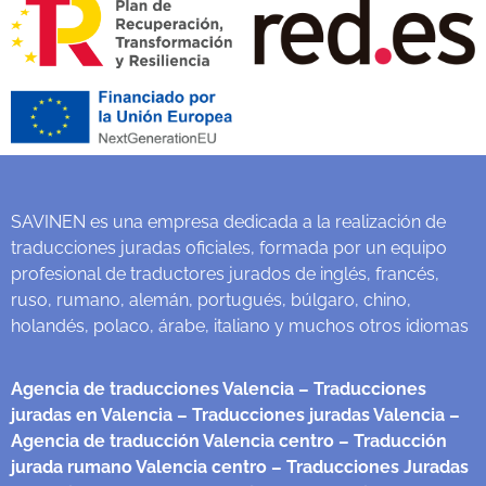
SAVINEN es una empresa dedicada a la realización de
traducciones juradas oficiales, formada por un equipo
profesional de traductores jurados de inglés, francés,
ruso, rumano, alemán, portugués, búlgaro, chino,
holandés, polaco, árabe, italiano y muchos otros idiomas
Agencia de traducciones Valencia
– Traducciones
juradas en Valencia
– Traducciones juradas Valencia
–
Agencia de traducción Valencia centro
– Traducción
jurada rumano Valencia centro
– Traducciones Juradas