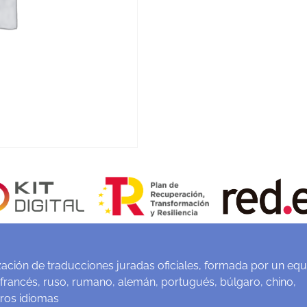
ación de traducciones juradas oficiales, formada por un equ
 francés, ruso, rumano, alemán, portugués, búlgaro, chino,
tros idiomas