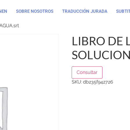
NEN
SOBRE NOSOTROS
TRADUCCIÓN JURADA
SUBTI
AGUA.srt
LIBRO DE 
SOLUCION
Consultar
SKU:
db235f942726