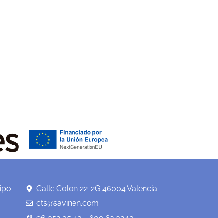
ipo
Calle Colon 22-2G 46004 Valencia
cts@savinen.com
96 352 35 43 - 609 62 32 13