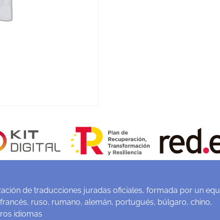
ación de traducciones juradas oficiales, formada por un equ
 francés, ruso, rumano, alemán, portugués, búlgaro, chino,
tros idiomas