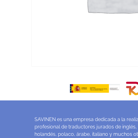
SAVINEN es una empresa dedicada a la realiz
profesional de traductores jurados de inglés,
holandés, polaco, árabe, italiano y muchos o