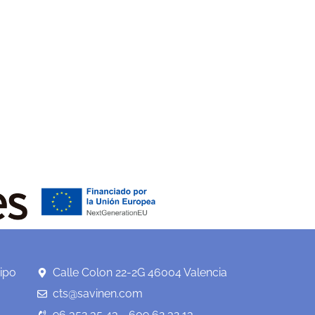
ipo
Calle Colon 22-2G 46004 Valencia
cts@savinen.com
96 352 35 43 - 609 62 32 13