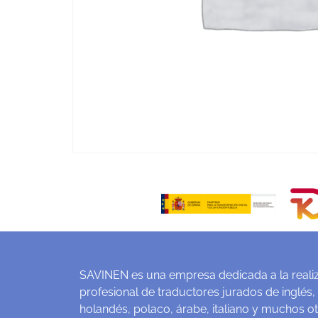
SAVINEN es una empresa dedicada a la realiz
profesional de traductores jurados de inglés,
holandés, polaco, árabe, italiano y muchos o