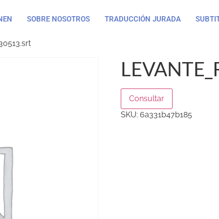
NEN
SOBRE NOSOTROS
TRADUCCIÓN JURADA
SUBTI
0513.srt
LEVANTE_
Consultar
SKU:
6a331b47b185