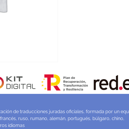
ación de traducciones juradas oficiales, formada por un equ
 francés, ruso, rumano, alemán, portugués, búlgaro, chino,
tros idiomas