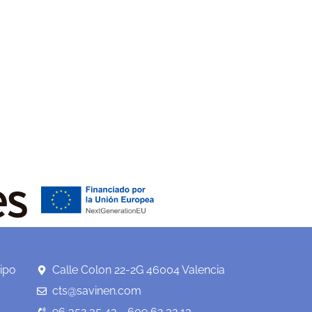
ipo
Calle Colon 22-2G 46004 Valencia
cts@savinen.com
96 352 35 43 - 609 62 32 13